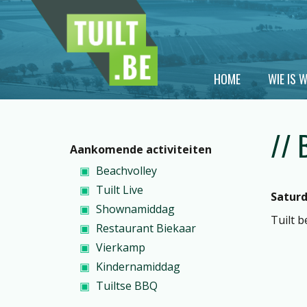
Skip to main content
HOME
WIE IS W
Main menu
// 
Aankomende activiteiten
Beachvolley
Tuilt Live
Saturd
Shownamiddag
Tuilt b
Restaurant Biekaar
Vierkamp
Kindernamiddag
Tuiltse BBQ